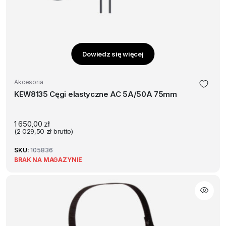
Dowiedz się więcej
Akcesoria
KEW8135 Cęgi elastyczne AC 5A/50A 75mm
1 650,00
zł
(
2 029,50
zł
brutto)
SKU:
105836
BRAK NA MAGAZYNIE