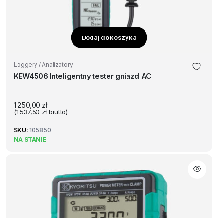
Dodaj do koszyka
Loggery / Analizatory
KEW4506 Inteligentny tester gniazd AC
1 250,00
zł
(
1 537,50
zł
brutto)
SKU:
105850
NA STANIE