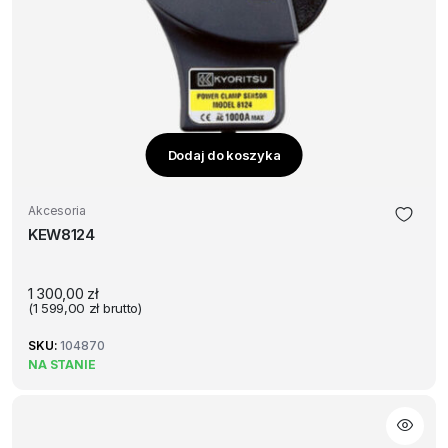
Dodaj do koszyka
Akcesoria
KEW8124
1 300,00
zł
(
1 599,00
zł
brutto)
SKU:
104870
NA STANIE