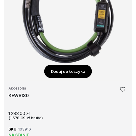
Dodaj do koszyka
Akcesoria
KEW8130
1 283,00
zł
(
1 578,09
zł
brutto)
SKU:
103916
NA STANIE