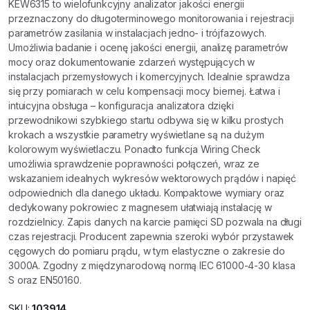
KEW6315 to wielofunkcyjny analizator jakości energii
przeznaczony do długoterminowego monitorowania i rejestracji
parametrów zasilania w instalacjach jedno- i trójfazowych.
Umożliwia badanie i ocenę jakości energii, analizę parametrów
mocy oraz dokumentowanie zdarzeń występujących w
instalacjach przemysłowych i komercyjnych. Idealnie sprawdza
się przy pomiarach w celu kompensacji mocy biernej. Łatwa i
intuicyjna obsługa – konfiguracja analizatora dzięki
przewodnikowi szybkiego startu odbywa się w kilku prostych
krokach a wszystkie parametry wyświetlane są na dużym
kolorowym wyświetlaczu. Ponadto funkcja Wiring Check
umożliwia sprawdzenie poprawności połączeń, wraz ze
wskazaniem idealnych wykresów wektorowych prądów i napięć
odpowiednich dla danego układu. Kompaktowe wymiary oraz
dedykowany pokrowiec z magnesem ułatwiają instalację w
rozdzielnicy. Zapis danych na karcie pamięci SD pozwala na długi
czas rejestracji. Producent zapewnia szeroki wybór przystawek
cęgowych do pomiaru prądu, w tym elastyczne o zakresie do
3000A. Zgodny z międzynarodową normą IEC 61000-4-30 klasa
S oraz EN50160.
SKU:
103914