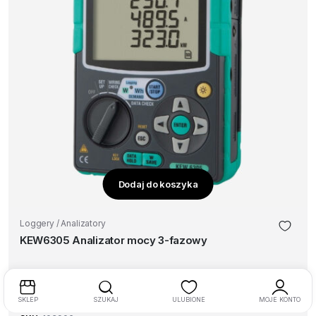
Dodaj do koszyka
Loggery / Analizatory
KEW6305 Analizator mocy 3-fazowy
5 290,00
zł
(
6 506,70
zł
brutto)
SKLEP
SZUKAJ
ULUBIONE
MOJE KONTO