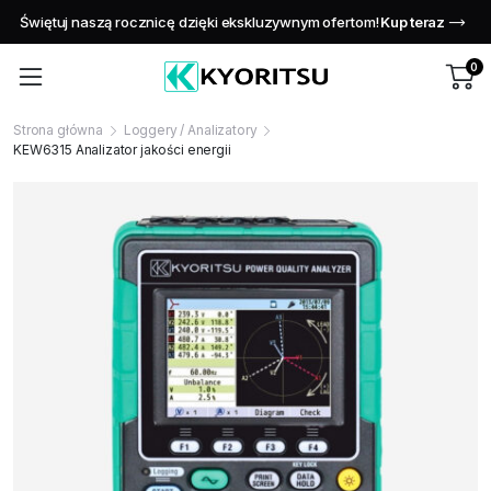
Świętuj naszą rocznicę dzięki ekskluzywnym ofertom!
Kup teraz
0
Strona główna
Loggery / Analizatory
KEW6315 Analizator jakości energii