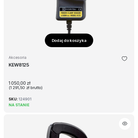
Dodaj do koszyka
Akcesoria
KEW8125
1 050,00
zł
(
1 291,50
zł
brutto)
SKU:
124901
NA STANIE