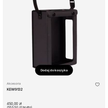
Dodaj do koszyka
Akcesoria
KEW9132
450,00
zł
(
553,50
zł
brutto)