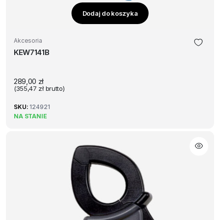
Dodaj do koszyka
Akcesoria
KEW7141B
289,00
zł
(
355,47
zł
brutto)
SKU:
124921
NA STANIE