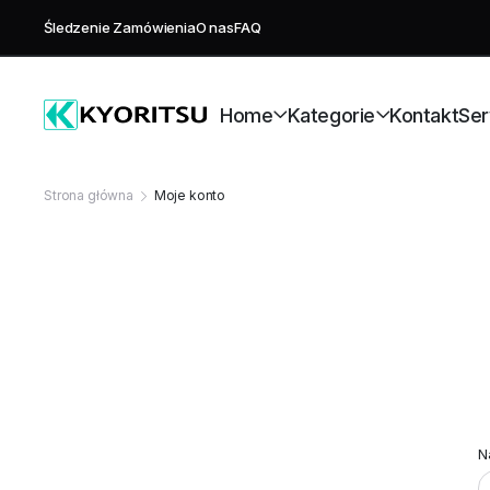
Śledzenie Zamówienia
O nas
FAQ
Home
Kategorie
Kontakt
Ser
Strona główna
Moje konto
Strony Sklepu
Sklep
Serwis
Wzorcowanie
Blog
N