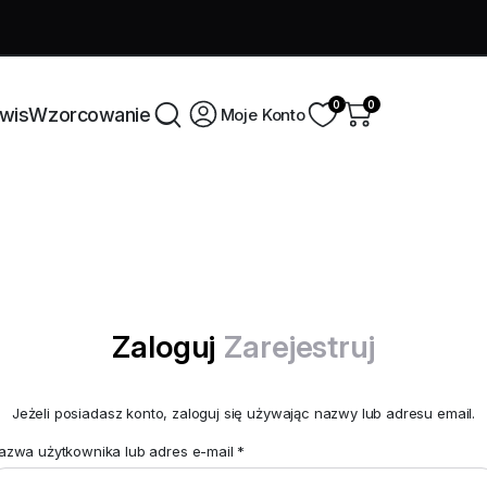
Świętuj
0
0
wis
Wzorcowanie
Moje Konto
Informacje
Kontakt
O nas
Kontakt
Zaloguj
Zarejestruj
Polityka prywatności
Regulamin
Jeżeli posiadasz konto, zaloguj się używając nazwy lub adresu email.
azwa użytkownika lub adres e-mail
*