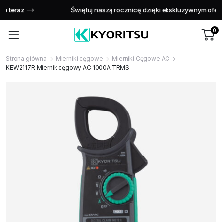
Świętuj naszą rocznicę dzięki ekskluzywnym ofertom!
Kup teraz
0
Strona główna
Mierniki cęgowe
Mierniki Cęgowe AC
KEW2117R Miernik cęgowy AC 1000A TRMS