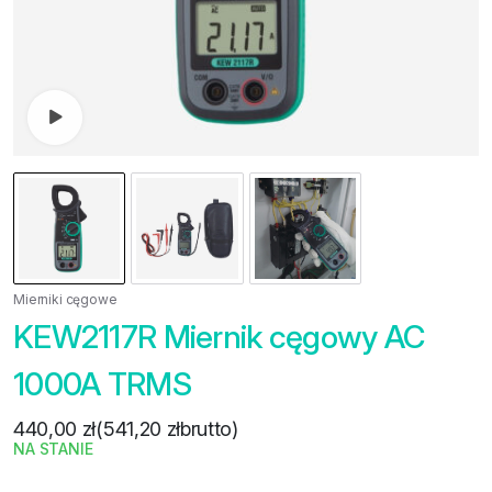
Zobacz film
Mierniki cęgowe
KEW2117R Miernik cęgowy AC
1000A TRMS
440,00
zł
(
541,20
zł
brutto)
NA STANIE