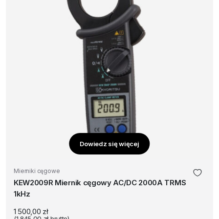
Dowiedz się więcej
Mierniki cęgowe
KEW2009R Miernik cęgowy AC/DC 2000A TRMS
1kHz
1 500,00
zł
(
1 845,00
zł
brutto)