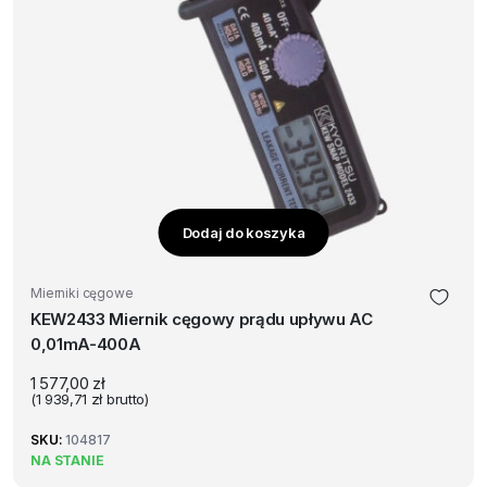
Dodaj do koszyka
Mierniki cęgowe
KEW2433 Miernik cęgowy prądu upływu AC
0,01mA-400A
1 577,00
zł
(
1 939,71
zł
brutto)
SKU:
104817
NA STANIE