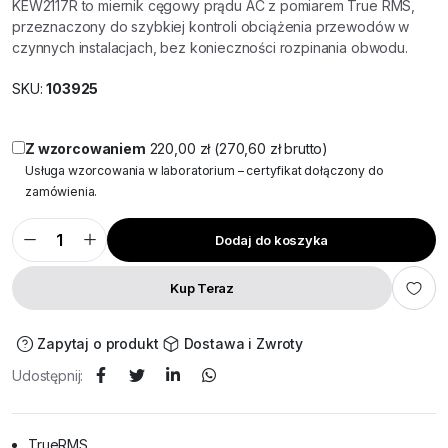
KEW2117R to miernik cęgowy prądu AC z pomiarem True RMS,
przeznaczony do szybkiej kontroli obciążenia przewodów w
czynnych instalacjach, bez konieczności rozpinania obwodu.
SKU:
103925
Z wzorcowaniem
220,00
zł
(
270,60
zł
brutto)
Usługa wzorcowania w laboratorium – certyfikat dołączony do
zamówienia.
Dodaj do koszyka
KEW2117R
Miernik
cęgowy
AC
Kup Teraz
1000A
TRMS
ilość
Zapytaj o produkt
Dostawa i Zwroty
Udostępnij:
TrueRMS