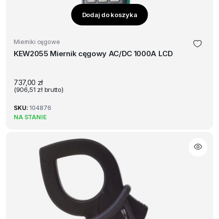
Dodaj do koszyka
Mierniki cęgowe
KEW2055 Miernik cęgowy AC/DC 1000A LCD
737,00
zł
(
906,51
zł
brutto)
SKU:
104876
NA STANIE