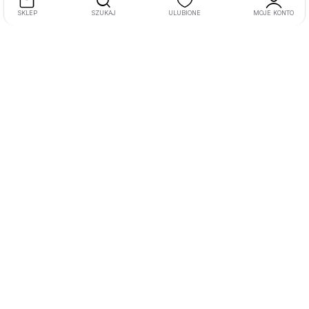
SKLEP
SZUKAJ
ULUBIONE
MOJE KONTO
Adres:
ul. Barniewicka 54C, 80-299, Gdańsk
Tel:
+48 58 322 11 91
Email:
kontakt@kyoritsu.pl
Informacje
O nas
Kontakt
Polityka prywatności
Regulamin