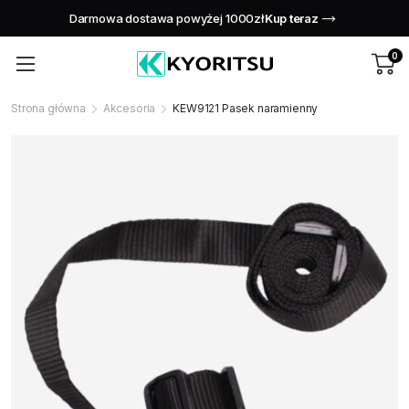
Świętuj naszą rocznicę dzięki ekskluzywnym ofertom!
Kup tera
0
Strona główna
Akcesoria
KEW9121 Pasek naramienny