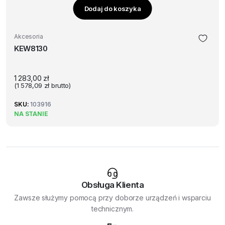
Dodaj do koszyka
Akcesoria
KEW8130
1 283,00
zł
(
1 578,09
zł
brutto)
SKU:
103916
NA STANIE
Obsługa Klienta
Zawsze służymy pomocą przy doborze urządzeń i wsparciu
technicznym.