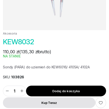
Akcesoria
KEW8032
110,00
zł
(
135,30
zł
brutto)
NA STANIE
Sondy (PARA) do uziemień do KEW6016/ 4105A/ 4102A
SKU:
103826
Dodaj do koszyka
KEW8032
ilość
Kup Teraz