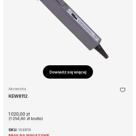
Dowiedz się więcej
Akcesoria
KEW8112
1 020,00
zł
(
1 254,60
zł
brutto)
SKU:
104819
BRAK NA MAGAZYNIE