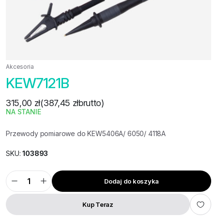
Akcesoria
KEW7121B
315,00
zł
(
387,45
zł
brutto)
NA STANIE
Przewody pomiarowe do KEW5406A/ 6050/ 4118A
SKU:
103893
Dodaj do koszyka
KEW7121B
ilość
Kup Teraz