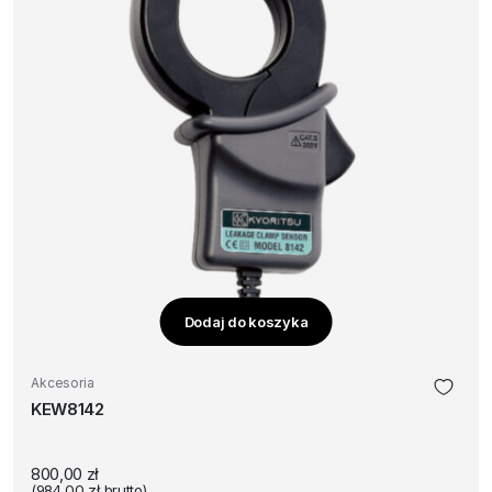
Dodaj do koszyka
Akcesoria
KEW8142
800,00
zł
(
984,00
zł
brutto)