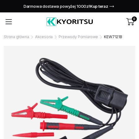
Świętuj naszą rocznicę dzięki ekskluzywnym ofertom!
Kup tera
0
Strona główna
Akcesoria
Przewody Pomiarowe
KEW7121B