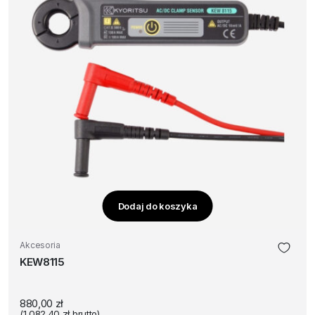
Dodaj do koszyka
Akcesoria
KEW8115
880,00
zł
(
1 082,40
zł
brutto)