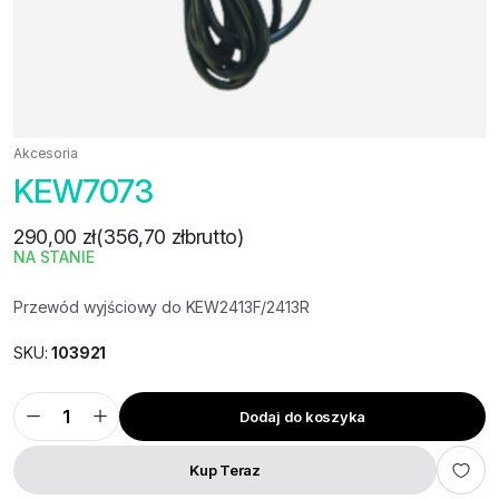
Akcesoria
KEW7073
290,00
zł
(
356,70
zł
brutto)
NA STANIE
Przewód wyjściowy do KEW2413F/2413R
SKU:
103921
Dodaj do koszyka
KEW7073
ilość
Kup Teraz