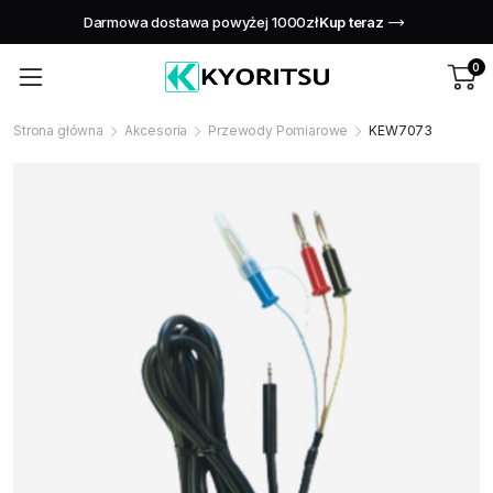
Świętuj naszą rocznicę dzięki ekskluzywnym ofertom!
Kup teraz
0
Strona główna
Akcesoria
Przewody Pomiarowe
KEW7073