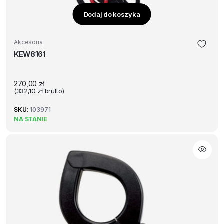
Dodaj do koszyka
Akcesoria
KEW8161
270,00
zł
(
332,10
zł
brutto)
SKU:
103971
NA STANIE