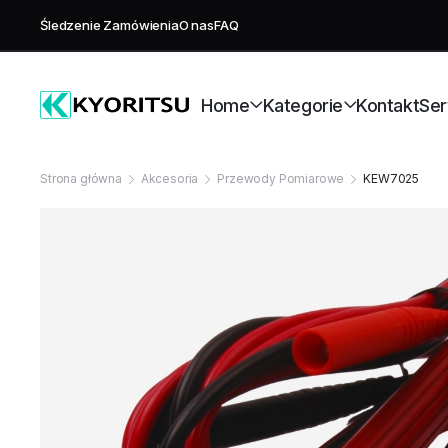
Śledzenie Zamówienia
O nas
FAQ
Home
Kategorie
Kontakt
Ser
Strona główna
Akcesoria
Przewody Pomiarowe
KEW7025
Strony Sklepu
Sklep
Serwis
Wzorcowanie
Blog