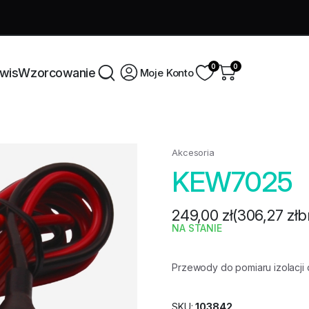
Świętuj naszą rocznicę dzięki ekskluzywn
0
0
wis
Wzorcowanie
Moje Konto
Informacje
Akcesoria
Kontakt
KEW7025
O nas
249,00
zł
(
306,27
zł
b
Kontakt
NA STANIE
Polityka prywatności
Regulamin
Przewody do pomiaru izolacji
SKU:
103842