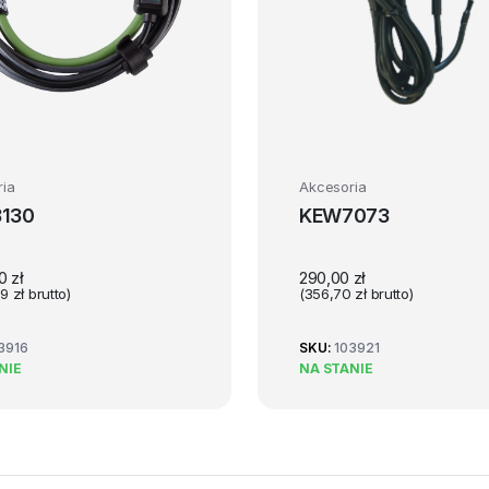
ia
Akcesoria
130
KEW7073
00
zł
290,00
zł
09
zł
brutto)
(
356,70
zł
brutto)
3916
SKU:
103921
NIE
NA STANIE