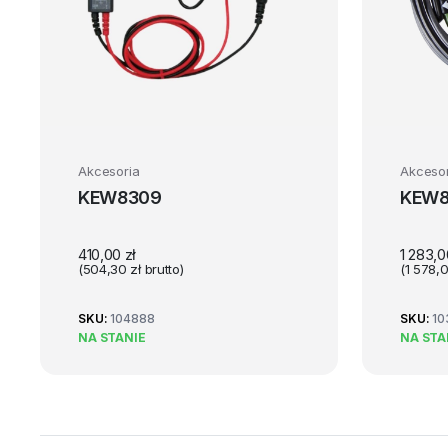
Akcesoria
Akcesor
KEW8309
KEW8
410,00
zł
1 283,
(
504,30
zł
brutto)
(
1 578,
SKU:
104888
SKU:
10
NA STANIE
NA STA