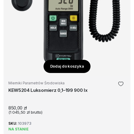
Dodaj do koszyka
Mierniki Parametrów Środowiska
KEW5204 Luksomierz 0,1–199 900 lx
850,00
zł
(
1 045,50
zł
brutto)
SKU:
103973
NA STANIE