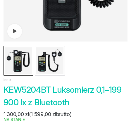
Zobacz film
Inne
KEW5204BT Luksomierz 0,1–199
900 lx z Bluetooth
1 300,00
zł
(
1 599,00
zł
brutto)
NA STANIE