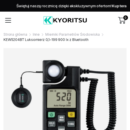
Świętuj naszą rocznicę dzięki ekskluzywnym ofertom!
Kup teraz
0
Strona główna
Inne
Mierniki Parametrów Środowiska
KEW5204BT Luksomierz 0,1–199 900 lx z Bluetooth