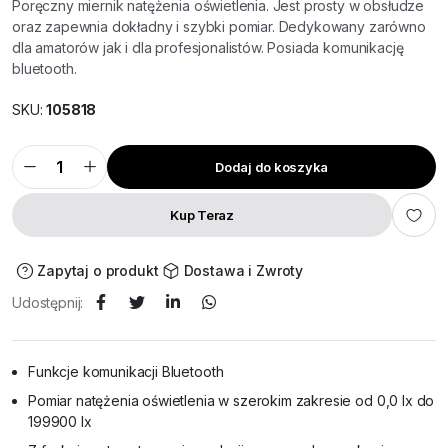
Poręczny miernik natężenia oświetlenia. Jest prosty w obsłudze
oraz zapewnia dokładny i szybki pomiar. Dedykowany zarówno
dla amatorów jak i dla profesjonalistów. Posiada komunikację
bluetooth.
SKU:
105818
Dodaj do koszyka
KEW5204BT
Luksomierz
0,1–
199
Kup Teraz
900
lx
z
Bluetooth
Zapytaj o produkt
Dostawa i Zwroty
ilość
Udostępnij:
Funkcje komunikacji Bluetooth
Pomiar natężenia oświetlenia w szerokim zakresie od 0,0 lx do
199900 lx