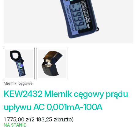
Mierniki cęgowe
KEW2432 Miernik cęgowy prądu
upływu AC 0,001mA-100A
1 775,00
zł
(
2 183,25
zł
brutto)
NA STANIE