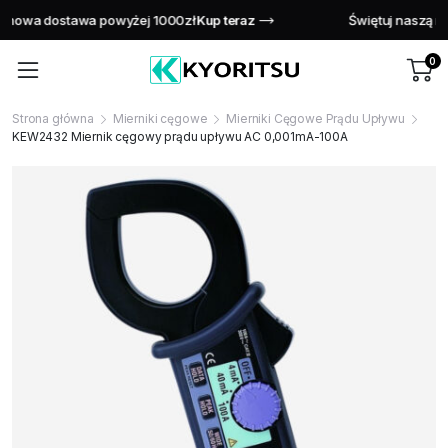
Świętuj naszą rocznicę dzięki ekskluzywnym ofertom!
Kup teraz
0
Strona główna
Mierniki cęgowe
Mierniki Cęgowe Prądu Upływu
KEW2432 Miernik cęgowy prądu upływu AC 0,001mA-100A