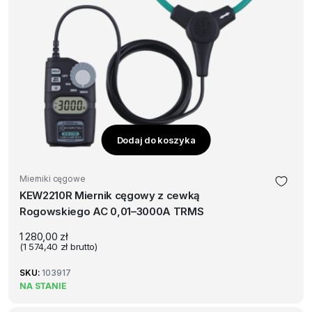
Dodaj do koszyka
Mierniki cęgowe
KEW2210R Miernik cęgowy z cewką
Rogowskiego AC 0,01–3000A TRMS
1 280,00
zł
(
1 574,40
zł
brutto)
SKU:
103917
NA STANIE