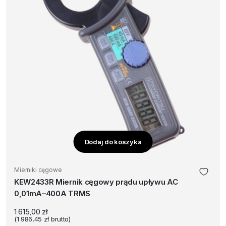
Dodaj do koszyka
Mierniki cęgowe
KEW2433R Miernik cęgowy prądu upływu AC
0,01mA–400A TRMS
1 615,00
zł
(
1 986,45
zł
brutto)