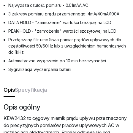
Najwyższa czułość pomiaru - 0.01mAA AC
3 zakresy pomiaru prądu przemiennego: 4mA/40mA/100A
DATA HOLD - "zamrożenie" wartości bieżącej na LCD
PEAK-HOLD - "zamrożenie" wartości szczytowej na LCD
Przełączany filtr umożliwia pomiar prądów upływowych dla
częstotliwości 50/60Hz lub z uwzględnieniem harmonicznych
do 1kHz
Automatyczne wyłączenie po 10 min bezczynności
Sygnalizacja wyczerpania baterii
Opis
Specyfikacja
Opis ogólny
KEW2432 to cęgowy miernik prądu upływu przeznaczony
do precyzyjnych pomiarów prądów upływowych AC w
instalacjach elektrycznych. Pomiar odbywa się bez