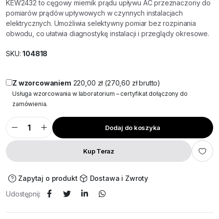
KEW2432 to cęgowy miernik prądu upływu AC przeznaczony do
pomiarów prądów upływowych w czynnych instalacjach
elektrycznych. Umożliwia selektywny pomiar bez rozpinania
obwodu, co ułatwia diagnostykę instalacji i przeglądy okresowe.
SKU:
104818
Z wzorcowaniem
220,00
zł
(
270,60
zł
brutto)
Usługa wzorcowania w laboratorium – certyfikat dołączony do
zamówienia.
Dodaj do koszyka
KEW2432
Miernik
cęgowy
prądu
Kup Teraz
upływu
AC
0,001mA-
100A
Zapytaj o produkt
Dostawa i Zwroty
ilość
Udostępnij: