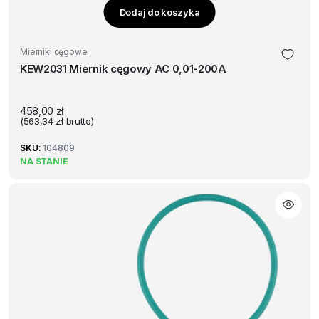
Dodaj do koszyka
Mierniki cęgowe
KEW2031 Miernik cęgowy AC 0,01-200A
458,00
zł
(
563,34
zł
brutto)
SKU:
104809
NA STANIE